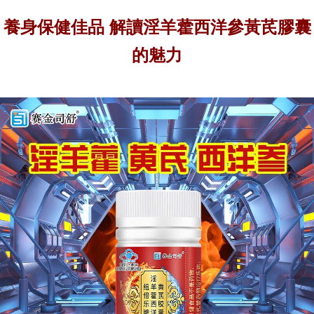
養身保健佳品 解讀淫羊藿西洋參黃芪膠囊
的魅力