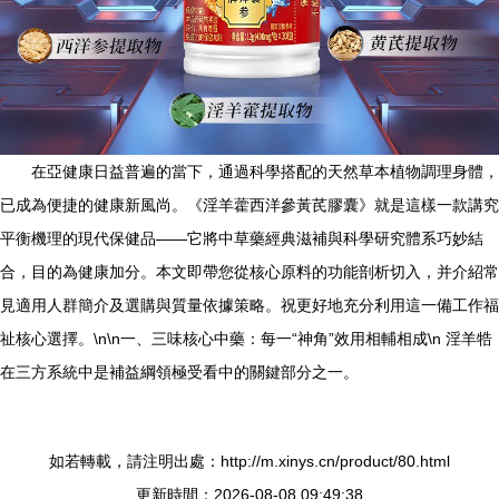
在亞健康日益普遍的當下，通過科學搭配的天然草本植物調理身體，
已成為便捷的健康新風尚。《淫羊藿西洋參黃芪膠囊》就是這樣一款講究
平衡機理的現代保健品——它將中草藥經典滋補與科學研究體系巧妙結
合，目的為健康加分。本文即帶您從核心原料的功能剖析切入，并介紹常
見適用人群簡介及選購與質量依據策略。祝更好地充分利用這一備工作福
祉核心選擇。\n\n一、三味核心中藥：每一“神角”效用相輔相成\n 淫羊牿
在三方系統中是補益綱領極受看中的關鍵部分之一。
如若轉載，請注明出處：http://m.xinys.cn/product/80.html
更新時間：2026-08-08 09:49:38