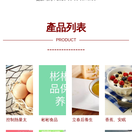
產品列表
PRODUCT
----------------
控制熱量太
彬彬食品
立春后養生
香蕉、安眠
OUT了，這
舌尖上的養
指南 順應
與睡前養生