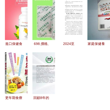
7種減肥食
生智慧，健
節氣，健康
揭秘低卡安
品讓你吃出
康生活的品
一整年
眠藥般的十
健康體態
質之選
種食物
進口保健食
698,價格,
2024至
家庭保健養
品價格與批
廠家,供應
2030年中
生食譜 輕
發渠道解析
商,保健食
國養生保健
松上手，吃
如何找到可
品,山東冠
食品行業市
出健康好身
靠廠家
縣金農靈芝
場深度分析
體
專業合作社
及投資潛力
熱賣促銷
預測報告
更年期食療
回顧8年的
新解 從
堅定和創新