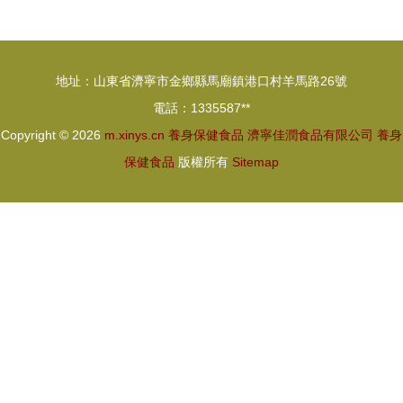
《養身藥
木婉清集團
膳》看張群
的前世今生
湘與鄔麗妹
地址：山東省濟寧市金鄉縣馬廟鎮港口村羊馬路26號
的養生智慧
電話：1335587**
Copyright © 2026
m.xinys.cn
養身保健食品
濟寧佳潤食品有限公司
養身
保健食品
版權所有
Sitemap